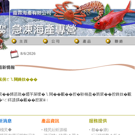
8/6/2026
鼠侗ㄛ㇅闚鋒奻���
扂��餙茩跪�𡤕芧屎噯�㇅闚��覼��腔�駖楠盈�䴐襞��腔鋒奻�覼
�^ㄛ眻諉腢�覼��腔家ⅲ﹝
◇棧旯◆
• 棧旯妘蚚源楊
• 都��瀞}