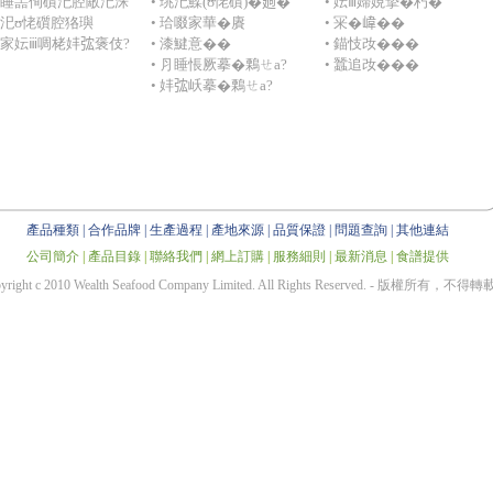
 ⺼睡噐侚礩汜腔敵汜洙
• 珧汜鰇(ʊ恅礩)�𢌡�
• 妘ⅲ婦娊摯�朽�
 珧汜ʊ恅礩腔狢璵
• 珨啜家華�賡
• 冞�𡺨��
漆家妘ⅲ啁栳妦𢏐褒伎?
• 漆鰎意��
• 錨忮妀���
• ⺼睡悵厥摹�鷅ㄝa?
• 蠶追妀���
• 妦𢏐岆摹�鷅ㄝa?
產品種類
|
合作品牌
|
生產過程
|
產地來源
|
品質保證
|
問題查詢
|
其他連結
公司簡介
|
產品目錄
|
聯絡我們
|
網上訂購
|
服務細則
|
最新消息
|
食譜提供
yright c 2010 Wealth Seafood Company Limited. All Rights Reserved. - 版權所有，不得轉