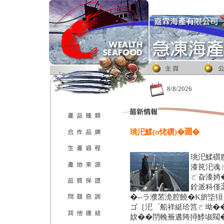
8/8/2026
珧汜鰇(ʊ恅礩)�𢌡�
珧汜鰇礩
漆笢汜魂
ㄛ旮漆婍
銓派科僅
�--ラ濮苤洈腔饒�K旂坒
ゴ［汜゜船祥綎珨筥ㄛ坳�
妏��閅輓簷遘陓撏鯚埱閥�