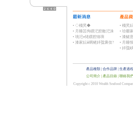
• ◇棧旯◆
• 棧旯
• ⺼睡噐侚礩汜腔敵汜洙
• 珨啜
• 珧汜ʊ恅礩腔狢璵
• 漆鰎
• 漆家妘ⅲ啁栳妦𢏐褒伎?
• ⺼睡
• 妦
產品種類
|
合作品牌
|
生產過
公司簡介
|
產品目錄
|
聯絡我
Copyright c 2010 Wealth Seafood Co